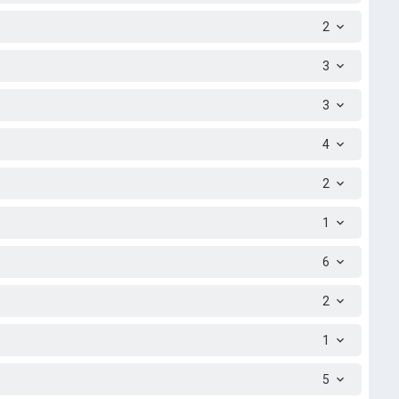
2
3
3
4
2
1
6
2
1
5