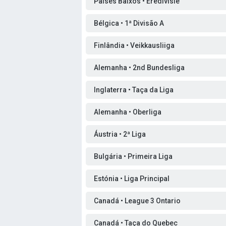
Países Baixos • Eredivisie
Bélgica • 1ª Divisão A
Finlândia • Veikkausliiga
Alemanha • 2nd Bundesliga
Inglaterra • Taça da Liga
Alemanha • Oberliga
Áustria • 2ª Liga
Bulgária • Primeira Liga
Estónia • Liga Principal
Canadá • League 3 Ontario
Canadá • Taça do Quebec