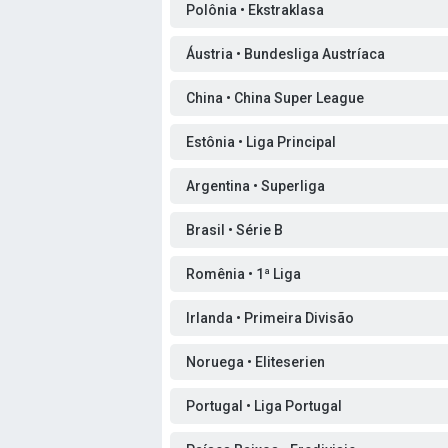
Polônia • Ekstraklasa
Áustria • Bundesliga Austríaca
China • China Super League
Estônia • Liga Principal
Argentina • Superliga
Brasil • Série B
Romênia • 1ª Liga
Irlanda • Primeira Divisão
Noruega • Eliteserien
Portugal • Liga Portugal