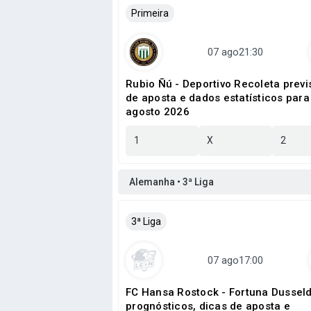
Primeira
Rubio Ñú - Deportivo Recoleta prev
de aposta e dados estatísticos para
agosto 2026
1
X
2
Alemanha • 3ª Liga
3ª Liga
FC Hansa Rostock - Fortuna Dussel
prognósticos, dicas de aposta e