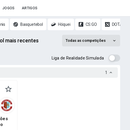
JOGOS
ARTIGOS
nis
Basquetebol
Hóquei
CS:GO
DOTA 2
bol mais recentes
Todas as competições
Liga de Realidade Simulada
1
sões
to