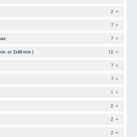
2
7
nas
7
in. or 2x40 min.)
12
7
7
1
2
2
2