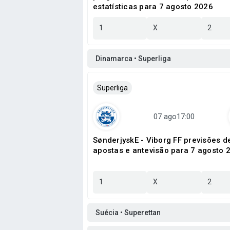
estatísticas para 7 agosto 2026
1
X
2
Dinamarca • Superliga
Superliga
SønderjyskE - Viborg FF previsões d
apostas e antevisão para 7 agosto 
1
X
2
Suécia • Superettan