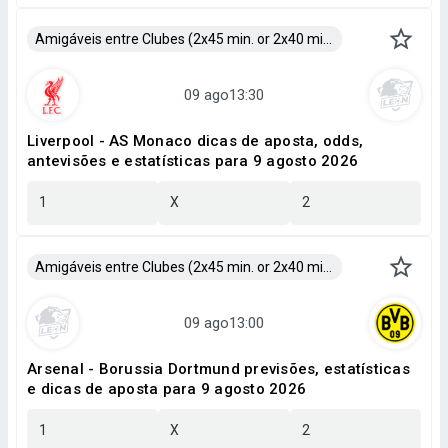
Amigáveis entre Clubes (2x45 min. or 2x40 min.)
Liverpool - AS Monaco dicas de aposta, odds,
antevisões e estatísticas para 9 agosto 2026
1
X
2
Amigáveis entre Clubes (2x45 min. or 2x40 min.)
Arsenal - Borussia Dortmund previsões, estatísticas
e dicas de aposta para 9 agosto 2026
1
X
2