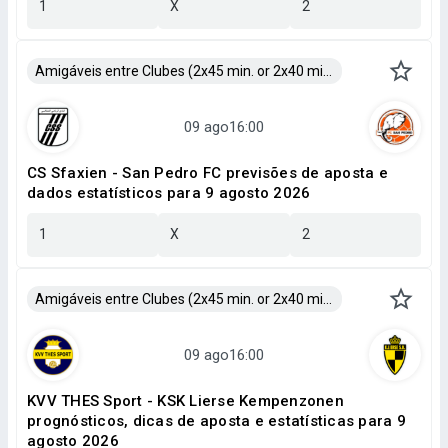
1
X
2
Amigáveis entre Clubes (2x45 min. or 2x40 min.)
CS Sfaxien - San Pedro FC previsões de aposta e
dados estatísticos para 9 agosto 2026
1
X
2
Amigáveis entre Clubes (2x45 min. or 2x40 min.)
KVV THES Sport - KSK Lierse Kempenzonen
prognósticos, dicas de aposta e estatísticas para 9
agosto 2026