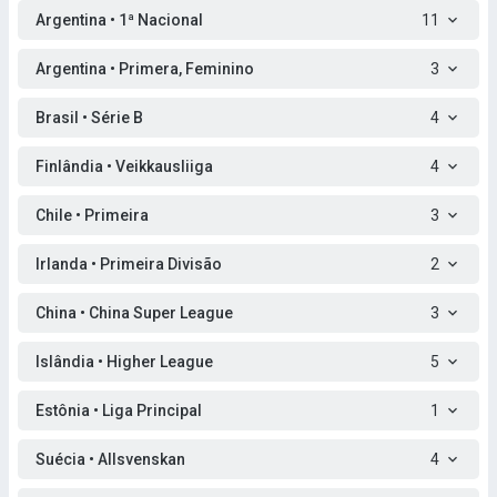
Argentina • 1ª Nacional
11
Argentina • Primera, Feminino
3
Brasil • Série B
4
Finlândia • Veikkausliiga
4
Chile • Primeira
3
Irlanda • Primeira Divisão
2
China • China Super League
3
Islândia • Higher League
5
Estônia • Liga Principal
1
Suécia • Allsvenskan
4