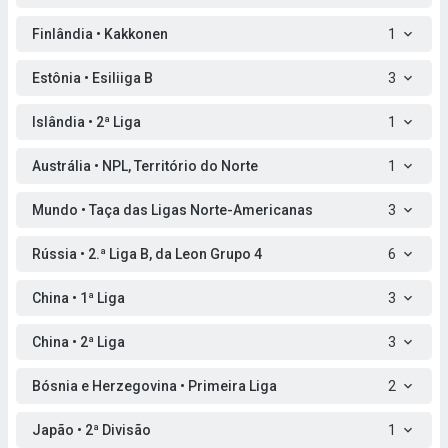
Finlândia • Kakkonen
1
Estônia • Esiliiga B
3
Islândia • 2ª Liga
1
Austrália • NPL, Território do Norte
1
Mundo • Taça das Ligas Norte-Americanas
3
Rússia • 2.ª Liga B, da Leon Grupo 4
6
China • 1ª Liga
3
China • 2ª Liga
3
Bósnia e Herzegovina • Primeira Liga
2
Japão • 2ª Divisão
1