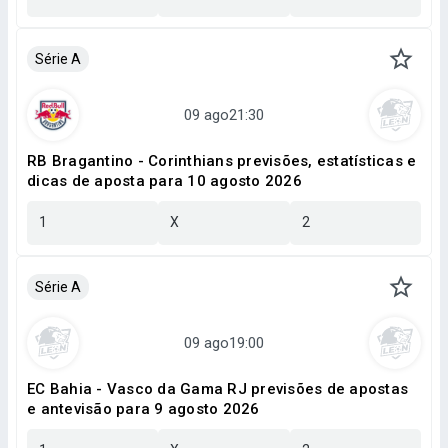
Série A
RB Bragantino - Corinthians previsões, estatísticas e
dicas de aposta para 10 agosto 2026
1
X
2
Série A
EC Bahia - Vasco da Gama RJ previsões de apostas
e antevisão para 9 agosto 2026