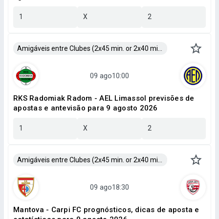
1
X
2
Amigáveis entre Clubes (2x45 min. or 2x40 min.)
RKS Radomiak Radom - AEL Limassol previsões de
apostas e antevisão para 9 agosto 2026
1
X
2
Amigáveis entre Clubes (2x45 min. or 2x40 min.)
Mantova - Carpi FC prognósticos, dicas de aposta e