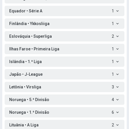
Equador • Série A
1
Finlândia • Ykkosliiga
1
Eslováquia • Superliga
2
Ilhas Faroe • Primeira Liga
1
Islândia • 1.ª Liga
1
Japão • J-League
1
Letônia • Virsliga
3
Noruega • 5.ª Divisão
4
Noruega • 1.ª Divisão
6
Lituânia • A Liga
2