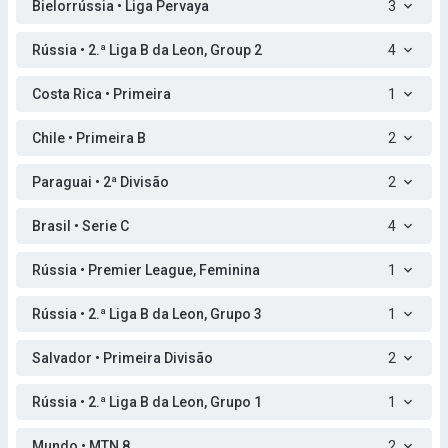
Bielorrússia • Liga Pervaya
3
Rússia • 2.ª Liga B da Leon, Group 2
4
Costa Rica • Primeira
1
Chile • Primeira B
2
Paraguai • 2ª Divisão
2
Brasil • Serie C
4
Rússia • Premier League, Feminina
1
Rússia • 2.ª Liga B da Leon, Grupo 3
1
Salvador • Primeira Divisão
2
Rússia • 2.ª Liga B da Leon, Grupo 1
1
Mundo • MTN 8
2