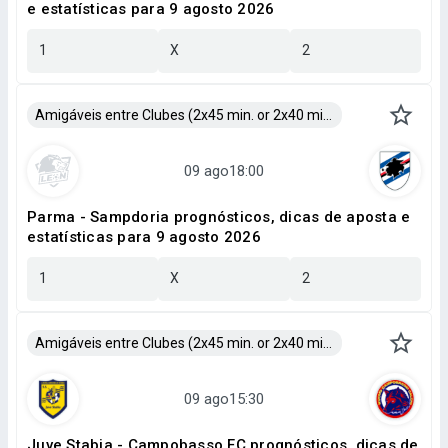
e estatísticas para 9 agosto 2026
1
X
2
Amigáveis entre Clubes (2x45 min. or 2x40 min.)
Parma - Sampdoria prognósticos, dicas de aposta e
estatísticas para 9 agosto 2026
1
X
2
Amigáveis entre Clubes (2x45 min. or 2x40 min.)
Juve Stabia - Campobasso FC prognósticos, dicas de