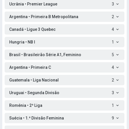
Ucrânia • Premier League
3
Argentina • Primeira B Metropolitana
2
Canadá • Ligue 3 Quebec
4
Hungria • NB I
1
Brasil • Brasileirão Série A1, Feminino
5
Argentina • Primeira C
4
Guatemala • Liga Nacional
2
Uruguai • Segunda Divisão
3
Roménia • 2ª Liga
1
Suécia • 1.ª Divisão Feminina
9