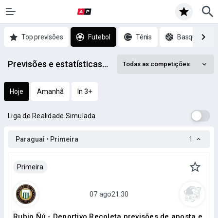
Top previsões
Futebol
Ténis
Basquetebol
Previsões e estatísticas de Futebol mais recentes
Todas as competições
Hoje
Amanhã
In 3+
Liga de Realidade Simulada
Paraguai • Primeira
1
Primeira
Rubio Ñú - Deportivo Recoleta previsões de aposta e