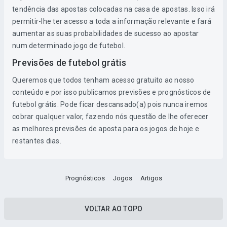
tendência das apostas colocadas na casa de apostas. Isso irá
permitir-lhe ter acesso a toda a informação relevante e fará
aumentar as suas probabilidades de sucesso ao apostar
num determinado jogo de futebol.
Previsões de futebol grátis
Queremos que todos tenham acesso gratuito ao nosso
conteúdo e por isso publicamos previsões e prognósticos de
futebol grátis. Pode ficar descansado(a) pois nunca iremos
cobrar qualquer valor, fazendo nós questão de lhe oferecer
as melhores previsões de aposta para os jogos de hoje e
restantes dias.
Prognósticos
Jogos
Artigos
VOLTAR AO TOPO