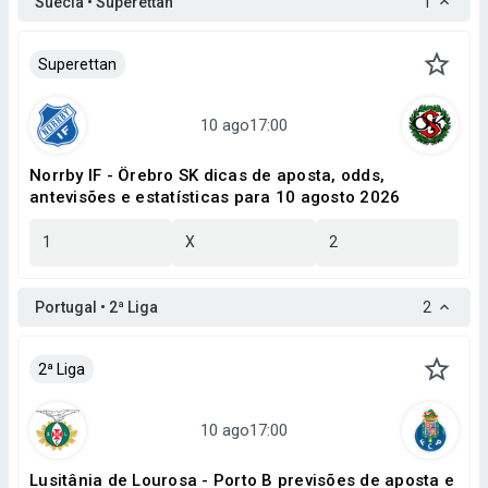
Suécia • Superettan
1
Superettan
Norrby IF - Örebro SK dicas de aposta, odds,
antevisões e estatísticas para 10 agosto 2026
1
X
2
Portugal • 2ª Liga
2
2ª Liga
Lusitânia de Lourosa - Porto B previsões de aposta e