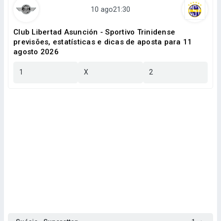
Club Libertad Asunción - Sportivo Trinidense
previsões, estatísticas e dicas de aposta para 11
agosto 2026
1
X
2