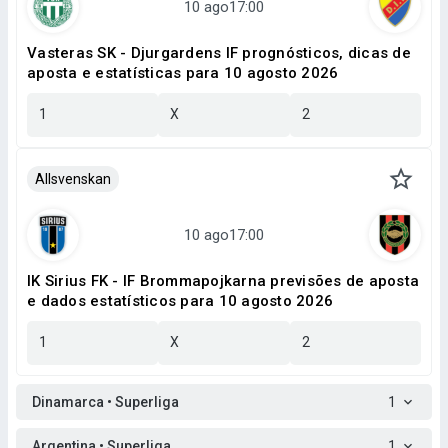
Vasteras SK - Djurgardens IF prognósticos, dicas de
aposta e estatísticas para 10 agosto 2026
1
X
2
Allsvenskan
IK Sirius FK - IF Brommapojkarna previsões de aposta
e dados estatísticos para 10 agosto 2026
1
X
2
Dinamarca • Superliga
1
Argentina • Superliga
1