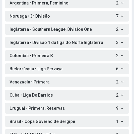
Argentina • Primera, Feminino
2
Noruega • 3ª Divisão
7
Inglaterra • Southern League, Division One
2
Inglaterra • Divisão 1 da liga do Norte Inglaterra
3
Colômbia • Primeira B
2
Bielorrússia • Liga Pervaya
6
Venezuela • Primera
2
Cuba • Liga De Barrios
2
Uruguai • Primera, Reservas
9
Brasil • Copa Governo de Sergipe
1