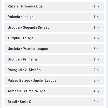
Rússia • Primeira Liga
1
Polônia • 1ª Liga
1
Uruguai • Segunda Divisão
1
Turquia • 1ª Liga
1
Ucrânia • Premier League
3
Uruguai • Primeira
1
Paraguai • 2ª Divisão
2
Países Baixos • Jupiler League
2
Armênia • Primeira Liga
4
Brasil • Serie C
2