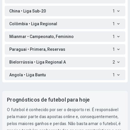
China • Liga Sub-20
1
Colômbia • Liga Regional
1
Mianmar • Campeonato, Feminino
1
Paraguai • Primera, Reservas
1
Bielorrússia • Liga Regional A
2
Angola • Liga Bantu
1
Prognósticos de futebol para hoje
O futebol é conhecido por ser o desporto rei. É responsável
pela maior parte das apostas online e, consequentemente,
pelos maiores ganhos e perdas. Não basta amar o futebol, é