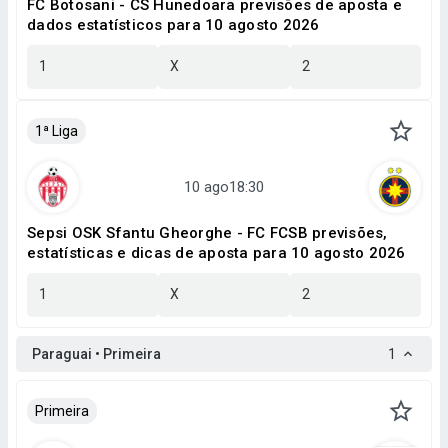
FC Botosani - CS Hunedoara previsões de aposta e
dados estatísticos para 10 agosto 2026
1
X
2
1ª Liga
Sepsi OSK Sfantu Gheorghe - FC FCSB previsões,
estatísticas e dicas de aposta para 10 agosto 2026
1
X
2
Paraguai • Primeira
1
Primeira