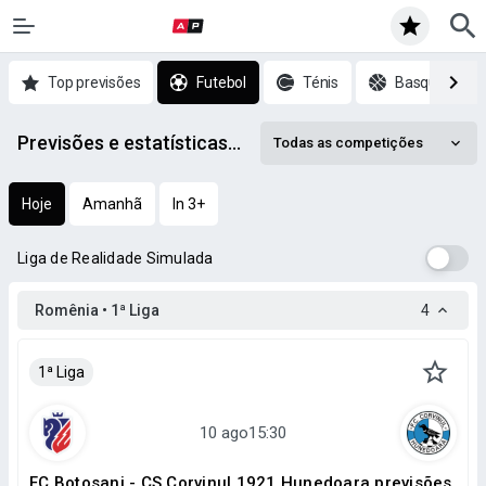
Top previsões
Futebol
Ténis
Basquetebol
Previsões e estatísticas de Futebol mais recentes
Todas as competições
Hoje
Amanhã
In 3+
Liga de Realidade Simulada
Romênia • 1ª Liga
4
1ª Liga
FC Botosani - CS Corvinul 1921 Hunedoara previsões