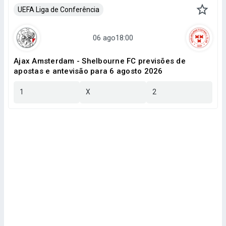
UEFA Liga de Conferência
Ajax Amsterdam - Shelbourne FC previsões de
apostas e antevisão para 6 agosto 2026
1
X
2