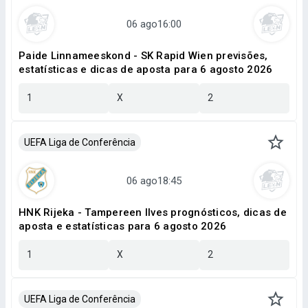
Paide Linnameeskond - SK Rapid Wien previsões,
estatísticas e dicas de aposta para 6 agosto 2026
1
X
2
UEFA Liga de Conferência
HNK Rijeka - Tampereen Ilves prognósticos, dicas de
aposta e estatísticas para 6 agosto 2026
1
X
2
UEFA Liga de Conferência