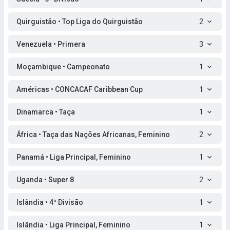
Quirguistão • Top Liga do Quirguistão
2
Venezuela • Primera
3
Moçambique • Campeonato
1
Américas • CONCACAF Caribbean Cup
1
Dinamarca • Taça
1
África • Taça das Nações Africanas, Feminino
2
Panamá • Liga Principal, Feminino
1
Uganda • Super 8
2
Islândia • 4ª Divisão
1
Islândia • Liga Principal, Feminino
1