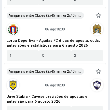
Amigáveis entre Clubes (2x45 min. or 2x40 min.)
Lorca Deportiva - Aguilas FC dicas de aposta, odds,
antevisões e estatísticas para 6 agosto 2026
1
X
2
Amigáveis entre Clubes (2x45 min. or 2x40 min.)
Juve Stabia - Cavese previsões de apostas e
antevisão para 6 agosto 2026