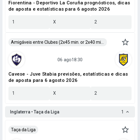
Fiorentina - Deportivo La Coruña prognósticos, dicas
de aposta e estatísticas para 6 agosto 2026
1
X
2
Amigáveis entre Clubes (2x45 min. or 2x40 min.)
Cavese - Juve Stabia previsões, estatísticas e dicas
de aposta para 6 agosto 2026
1
X
2
Inglaterra • Taça da Liga
1
Taça da Liga