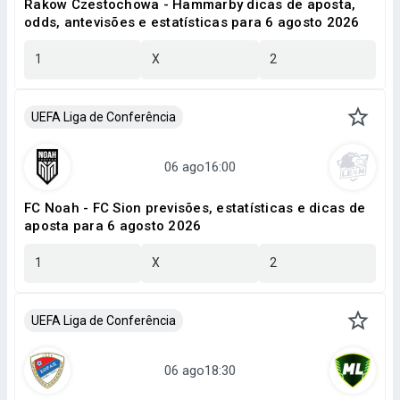
Rakow Czestochowa - Hammarby dicas de aposta,
odds, antevisões e estatísticas para 6 agosto 2026
1
X
2
UEFA Liga de Conferência
FC Noah - FC Sion previsões, estatísticas e dicas de
aposta para 6 agosto 2026
1
X
2
UEFA Liga de Conferência