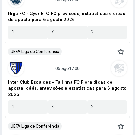
Riga FC - Gyor ETO FC previsões, estatísticas e dicas
de aposta para 6 agosto 2026
1
X
2
UEFA Liga de Conferência
Inter Club Escaldes - Tallinna FC Flora dicas de
aposta, odds, antevisões e estatísticas para 6 agosto
2026
1
X
2
UEFA Liga de Conferência