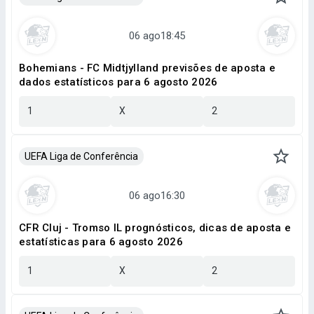
Bohemians - FC Midtjylland previsões de aposta e
dados estatísticos para 6 agosto 2026
1
X
2
UEFA Liga de Conferência
CFR Cluj - Tromso IL prognósticos, dicas de aposta e
estatísticas para 6 agosto 2026
1
X
2