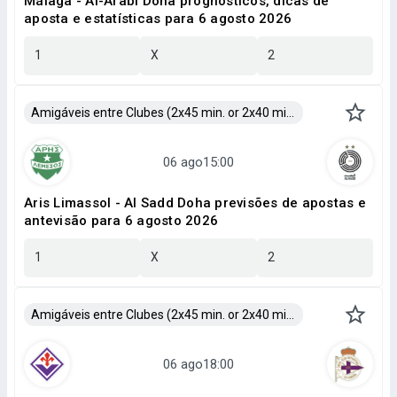
Málaga - Al-Arabi Doha prognósticos, dicas de
aposta e estatísticas para 6 agosto 2026
1
X
2
Amigáveis entre Clubes (2x45 min. or 2x40 min.)
Aris Limassol - Al Sadd Doha previsões de apostas e
antevisão para 6 agosto 2026
1
X
2
Amigáveis entre Clubes (2x45 min. or 2x40 min.)