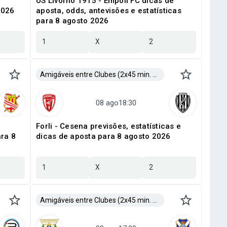
e
US Livorno 1915 - Empoli FC dicas de
2026
aposta, odds, antevisões e estatísticas
para 8 agosto 2026
1
X
2
Amigáveis entre Clubes (2x45 min. or 2x40 min.)
Forli - Cesena previsões, estatísticas e
ara 8
dicas de aposta para 8 agosto 2026
1
X
2
Amigáveis entre Clubes (2x45 min. or 2x40 min.)