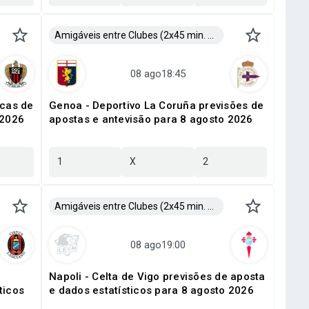
Amigáveis entre Clubes (2x45 min. or 2x40 min.)
icas de
Genoa - Deportivo La Coruña previsões de
 2026
apostas e antevisão para 8 agosto 2026
1
X
2
Amigáveis entre Clubes (2x45 min. or 2x40 min.)
Napoli - Celta de Vigo previsões de aposta
ticos
e dados estatísticos para 8 agosto 2026