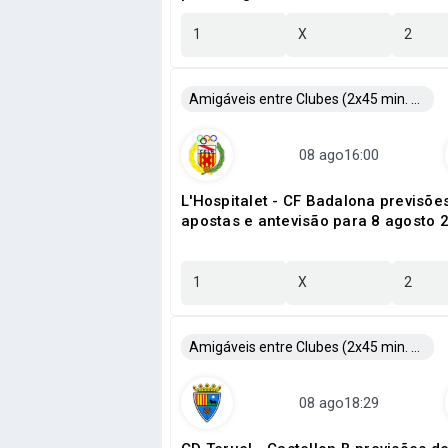
1
X
2
Amigáveis entre Clubes (2x45 min. or 2x40 min.)
L'Hospitalet - CF Badalona previsõe
apostas e antevisão para 8 agosto 
1
X
2
Amigáveis entre Clubes (2x45 min. or 2x40 min.)