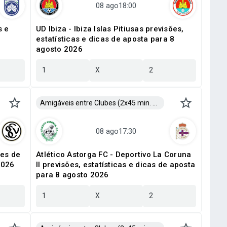
s e
UD Ibiza - Ibiza Islas Pitiusas previsões,
estatísticas e dicas de aposta para 8
agosto 2026
1
X
2
Amigáveis entre Clubes (2x45 min. or 2x40 min.)
ões de
Atlético Astorga FC - Deportivo La Coruna
2026
II previsões, estatísticas e dicas de aposta
para 8 agosto 2026
1
X
2