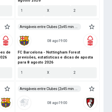
agosto 2026
1
X
2
Amigáveis entre Clubes (2x45 min. or 2x40 min.)
ões de
FC Barcelona - Nottingham Forest
2026
previsões, estatísticas e dicas de aposta
para 8 agosto 2026
1
X
2
Amigáveis entre Clubes (2x45 min. or 2x40 min.)