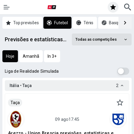
Top previsões
Futebol
Ténis
Basquetebol
Previsões e estatísticas de Futebol mais recentes
Todas as competições
Hoje
Amanhã
In 3+
Liga de Realidade Simulada
Itália • Taça
2
Taça
Arezzo - Union Brescia previsões, estatísticas e