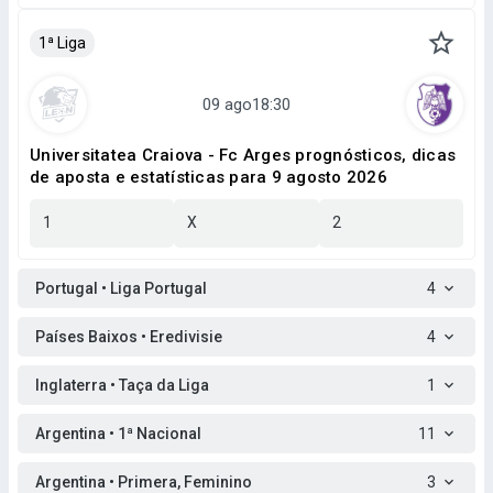
1ª Liga
Universitatea Craiova - Fc Arges prognósticos, dicas
de aposta e estatísticas para 9 agosto 2026
1
X
2
Portugal • Liga Portugal
4
Países Baixos • Eredivisie
4
Inglaterra • Taça da Liga
1
Argentina • 1ª Nacional
11
Argentina • Primera, Feminino
3