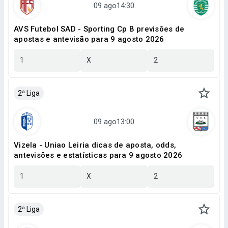
AVS Futebol SAD - Sporting Cp B previsões de
apostas e antevisão para 9 agosto 2026
1
X
2
2ª Liga
Vizela - Uniao Leiria dicas de aposta, odds,
antevisões e estatísticas para 9 agosto 2026
1
X
2
2ª Liga