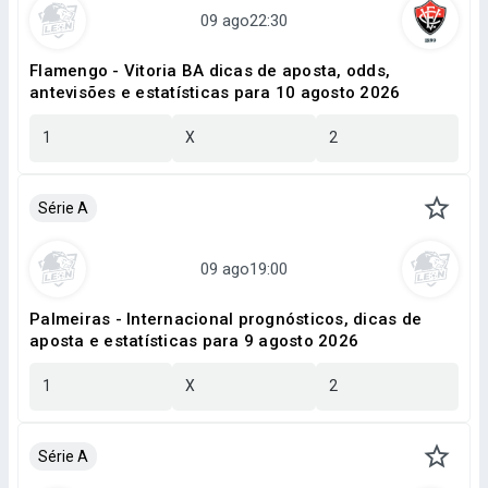
Flamengo - Vitoria BA dicas de aposta, odds,
antevisões e estatísticas para 10 agosto 2026
1
X
2
Série A
Palmeiras - Internacional prognósticos, dicas de
aposta e estatísticas para 9 agosto 2026
1
X
2
Série A