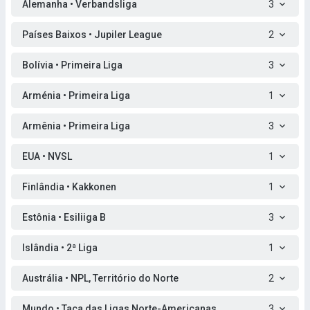
Alemanha • Verbandsliga
3
Países Baixos • Jupiler League
2
Bolívia • Primeira Liga
3
Arménia • Primeira Liga
1
Armênia • Primeira Liga
3
EUA • NVSL
1
Finlândia • Kakkonen
1
Estônia • Esiliiga B
3
Islândia • 2ª Liga
1
Austrália • NPL, Território do Norte
2
Mundo • Taça das Ligas Norte-Americanas
3