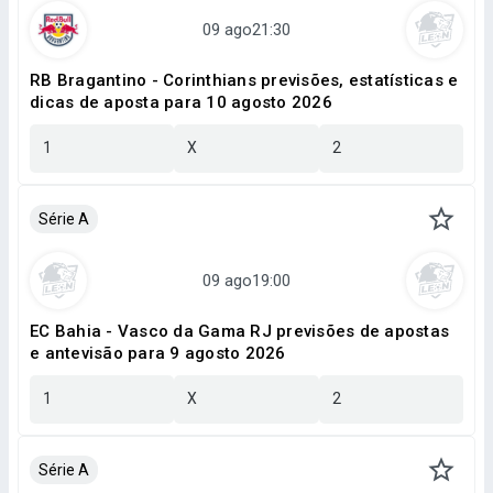
RB Bragantino - Corinthians previsões, estatísticas e
dicas de aposta para 10 agosto 2026
1
X
2
Série A
EC Bahia - Vasco da Gama RJ previsões de apostas
e antevisão para 9 agosto 2026
1
X
2
Série A