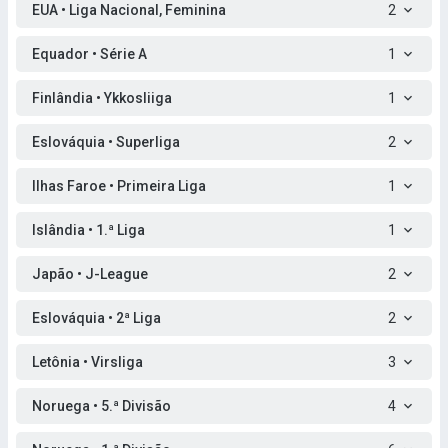
EUA • Liga Nacional, Feminina
2
Equador • Série A
1
Finlândia • Ykkosliiga
1
Eslováquia • Superliga
2
Ilhas Faroe • Primeira Liga
1
Islândia • 1.ª Liga
1
Japão • J-League
2
Eslováquia • 2ª Liga
2
Letônia • Virsliga
3
Noruega • 5.ª Divisão
4