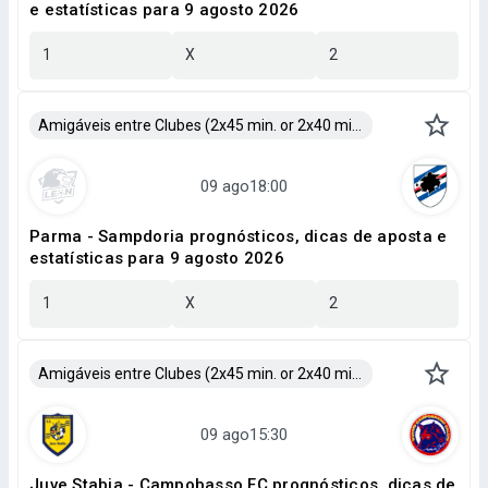
e estatísticas para 9 agosto 2026
1
X
2
Amigáveis entre Clubes (2x45 min. or 2x40 min.)
Parma - Sampdoria prognósticos, dicas de aposta e
estatísticas para 9 agosto 2026
1
X
2
Amigáveis entre Clubes (2x45 min. or 2x40 min.)
Juve Stabia - Campobasso FC prognósticos, dicas de