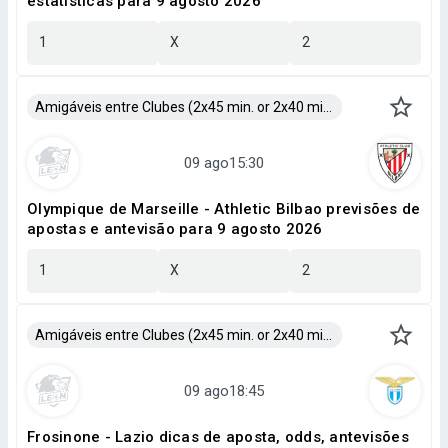
estatísticas para 9 agosto 2026
1
X
2
Amigáveis entre Clubes (2x45 min. or 2x40 min.)
Olympique de Marseille - Athletic Bilbao previsões de
apostas e antevisão para 9 agosto 2026
1
X
2
Amigáveis entre Clubes (2x45 min. or 2x40 min.)
Frosinone - Lazio dicas de aposta, odds, antevisões