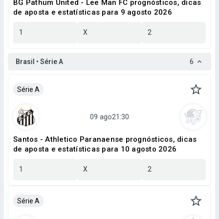
BG Pathum United - Lee Man FC prognósticos, dicas
de aposta e estatísticas para 9 agosto 2026
1
X
2
Brasil • Série A
6
Série A
Santos - Athletico Paranaense prognósticos, dicas
de aposta e estatísticas para 10 agosto 2026
1
X
2
Série A