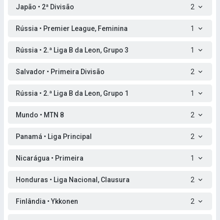
Japão • 2ª Divisão
2
Rússia • Premier League, Feminina
1
Rússia • 2.ª Liga B da Leon, Grupo 3
1
Salvador • Primeira Divisão
2
Rússia • 2.ª Liga B da Leon, Grupo 1
1
Mundo • MTN 8
2
Panamá • Liga Principal
2
Nicarágua • Primeira
1
Honduras • Liga Nacional, Clausura
2
Finlândia • Ykkonen
2