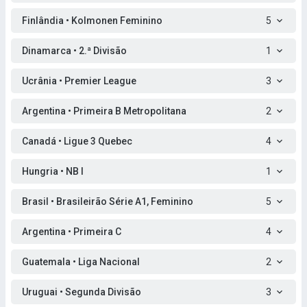
Finlândia • Kolmonen Feminino
5
Dinamarca • 2.ª Divisão
1
Ucrânia • Premier League
3
Argentina • Primeira B Metropolitana
2
Canadá • Ligue 3 Quebec
4
Hungria • NB I
1
Brasil • Brasileirão Série A1, Feminino
5
Argentina • Primeira C
4
Guatemala • Liga Nacional
2
Uruguai • Segunda Divisão
3