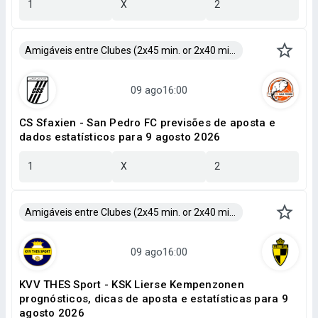
1
X
2
Amigáveis entre Clubes (2x45 min. or 2x40 min.)
CS Sfaxien - San Pedro FC previsões de aposta e
dados estatísticos para 9 agosto 2026
1
X
2
Amigáveis entre Clubes (2x45 min. or 2x40 min.)
KVV THES Sport - KSK Lierse Kempenzonen
prognósticos, dicas de aposta e estatísticas para 9
agosto 2026