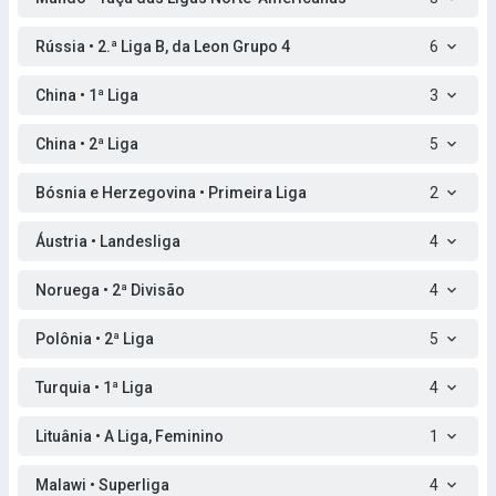
Rússia • 2.ª Liga B, da Leon Grupo 4
6
China • 1ª Liga
3
China • 2ª Liga
5
Bósnia e Herzegovina • Primeira Liga
2
Áustria • Landesliga
4
Noruega • 2ª Divisão
4
Polônia • 2ª Liga
5
Turquia • 1ª Liga
4
Lituânia • A Liga, Feminino
1
Malawi • Superliga
4