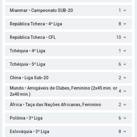
Mianmar • Campeonato SUB-20
1
República Tcheca • 4ª Liga
8
República Tcheca • CFL
10
Tchéquia • 4ª Liga
1
Tchéquia • 5ª Liga
6
China • Liga Sub-20
2
Mundo • Amigáveis de Clubes, Feminino (2x45 min. or
4
2x40 min.)
África • Taça das Nações Africanas, Feminino
2
Polônia • 3ª Liga
6
Eslováquia • 3ª Liga
8