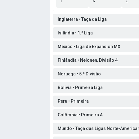
1
X
2
Inglaterra • Taça da Liga
Islândia • 1.ª Liga
México • Liga de Expansion MX
Finlândia • Nelonen, Divisão 4
Noruega • 5.ª Divisão
Bolívia • Primeira Liga
Peru • Primeira
Colômbia • Primeira A
Mundo • Taça das Ligas Norte-America