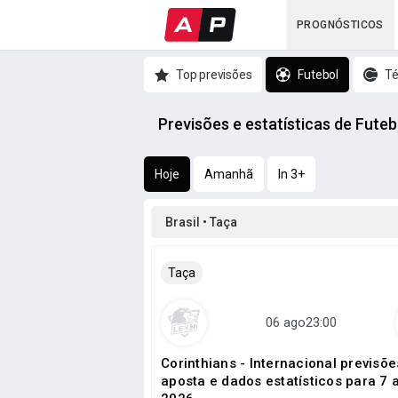
PROGNÓSTICOS
Top previsões
Futebol
Té
Previsões e estatísticas de Fute
Hoje
Amanhã
In 3+
Brasil • Taça
Taça
Corinthians - Internacional previsõe
aposta e dados estatísticos para 7 