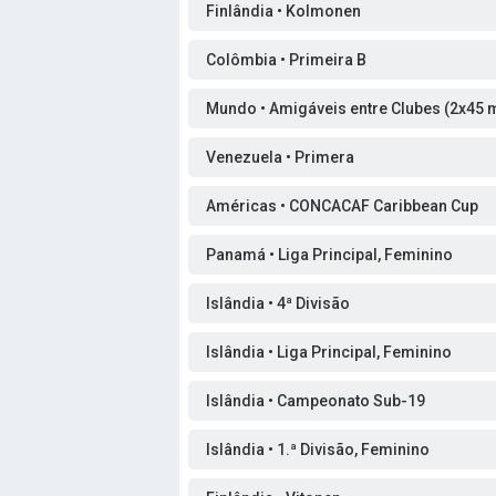
Finlândia • Kolmonen
Colômbia • Primeira B
Mundo • Amigáveis entre Clubes (2x45 m
Venezuela • Primera
Américas • CONCACAF Caribbean Cup
Panamá • Liga Principal, Feminino
Islândia • 4ª Divisão
Islândia • Liga Principal, Feminino
Islândia • Campeonato Sub-19
Islândia • 1.ª Divisão, Feminino