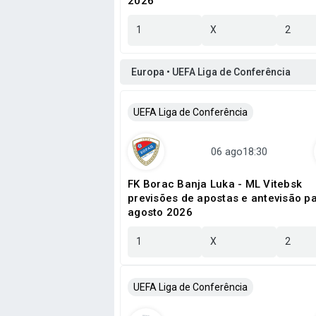
2026
1
X
2
Europa • UEFA Liga de Conferência
UEFA Liga de Conferência
FK Borac Banja Luka - ML Vitebsk
previsões de apostas e antevisão p
agosto 2026
1
X
2
UEFA Liga de Conferência