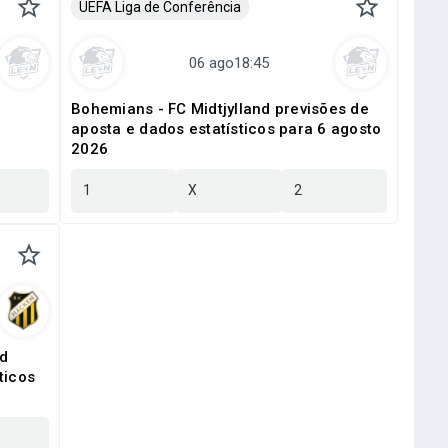
UEFA Liga de Conferência
Bohemians - FC Midtjylland previsões de
aposta e dados estatísticos para 6 agosto
2026
1
X
2
nd
ticos