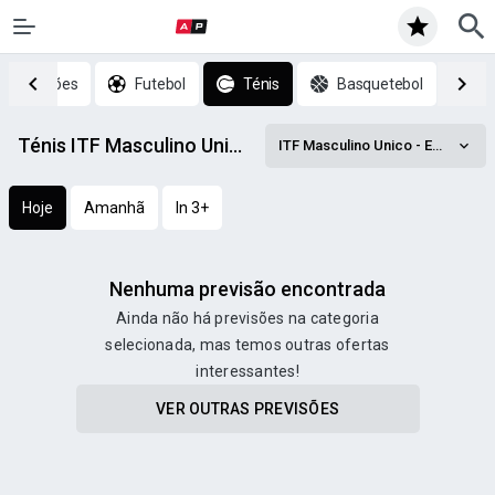
p previsões
Futebol
Ténis
Basquetebol
H
Ténis ITF Masculino Unico - EUA prognósticos
ITF Masculino Unico - EUA
Hoje
Amanhã
In 3+
Nenhuma previsão encontrada
Ainda não há previsões na categoria
selecionada, mas temos outras ofertas
interessantes!
VER OUTRAS PREVISÕES