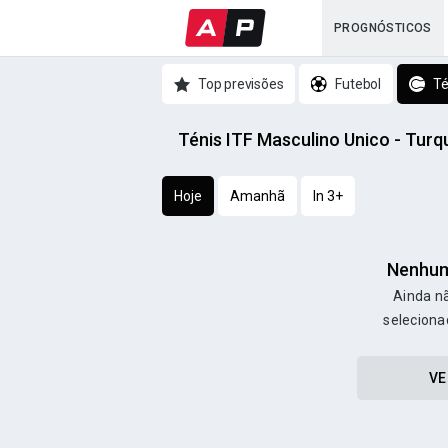
PROGNÓSTICOS
Top previsões
Futebol
Té
Ténis ITF Masculino Unico - Turq
Hoje
Amanhã
In 3+
Nenhum
Ainda nã
seleciona
VE