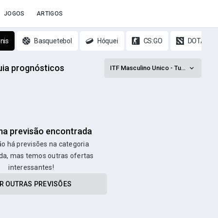
JOGOS
ARTIGOS
nis
Basquetebol
Hóquei
CS:GO
DOTA 2
uia prognósticos
ITF Masculino Unico - Turquia
a previsão encontrada
o há previsões na categoria
da, mas temos outras ofertas
interessantes!
R OUTRAS PREVISÕES