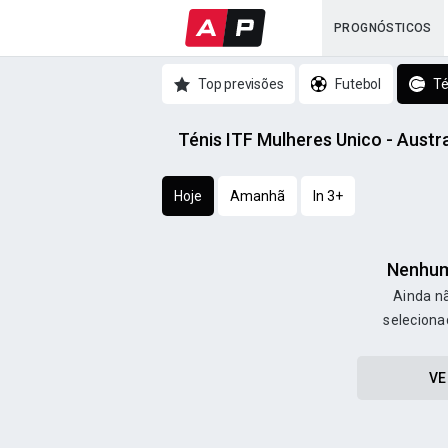
PROGNÓSTICOS
Top previsões
Futebol
Té
Ténis ITF Mulheres Unico - Austr
Hoje
Amanhã
In 3+
Nenhum
Ainda nã
seleciona
VE