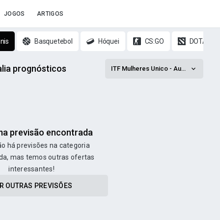
JOGOS
ARTIGOS
nis
Basquetebol
Hóquei
CS:GO
DOTA 2
alia prognósticos
ITF Mulheres Unico - Australia
a previsão encontrada
o há previsões na categoria
da, mas temos outras ofertas
interessantes!
R OUTRAS PREVISÕES