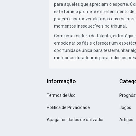
para aqueles que apreciam o esporte. C
este torneio promete entretenimento de a
podem esperar ver algumas das melhores
momentos inesquecíveis no tribunal.
Com uma mistura de talento, estratégia
emocionar os fãs e oferecer um espetácu
oportunidade única para testemunhar al
memórias duradouras para todos os pres
Informação
Catego
Termos de Uso
Prognós
Política de Privacidade
Jogos
Apagar os dados de utilizador
Artigos