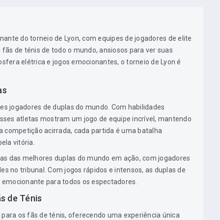
ante do torneio de Lyon, com equipes de jogadores de elite
i fãs de ténis de todo o mundo, ansiosos para ver suas
fera elétrica e jogos emocionantes, o torneio de Lyon é
as
ores jogadores de duplas do mundo. Com habilidades
 esses atletas mostram um jogo de equipe incrível, mantendo
a competição acirrada, cada partida é uma batalha
la vitória.
mas das melhores duplas do mundo em ação, com jogadores
 no tribunal. Com jogos rápidos e intensos, as duplas de
 emocionante para todos os espectadores.
s de Ténis
 para os fãs de ténis, oferecendo uma experiência única