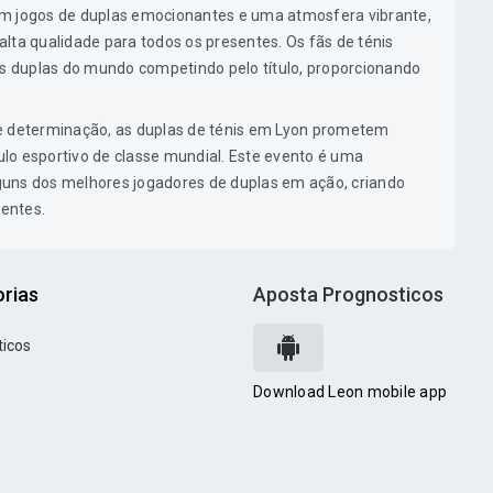
om jogos de duplas emocionantes e uma atmosfera vibrante,
lta qualidade para todos os presentes. Os fãs de ténis
 duplas do mundo competindo pelo título, proporcionando
 e determinação, as duplas de ténis em Lyon prometem
lo esportivo de classe mundial. Este evento é uma
guns dos melhores jogadores de duplas em ação, criando
entes.
rias
Aposta Prognosticos
ticos
Download Leon mobile app