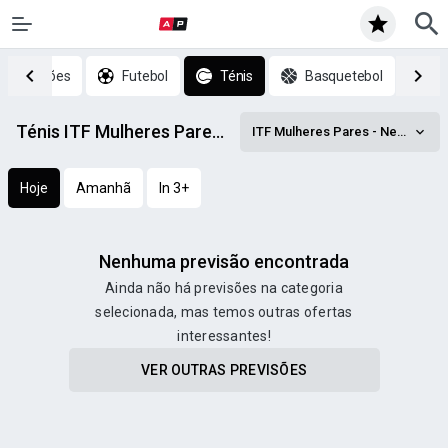
p previsões
Futebol
Ténis
Basquetebol
H
Ténis ITF Mulheres Pares - Netherlands, Doubles prognósticos
ITF Mulheres Pares - Netherlands, Doubles
Hoje
Amanhã
In 3+
Nenhuma previsão encontrada
Ainda não há previsões na categoria
selecionada, mas temos outras ofertas
interessantes!
VER OUTRAS PREVISÕES