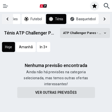
p previsões
Futebol
Ténis
Basquetebol
H
Ténis ATP Challenger Pares - Manacor, Doubles prognósticos
ATP Challenger Pares - Manacor, Doubles
Hoje
Amanhã
In 3+
Nenhuma previsão encontrada
Ainda não há previsões na categoria
selecionada, mas temos outras ofertas
interessantes!
VER OUTRAS PREVISÕES