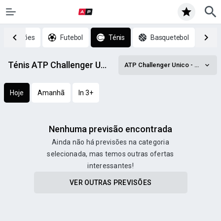
p previsões
Futebol
Ténis
Basquetebol
H
Ténis ATP Challenger Unico - Tulln prognósticos
ATP Challenger Unico - Tulln
Hoje
Amanhã
In 3+
Nenhuma previsão encontrada
Ainda não há previsões na categoria
selecionada, mas temos outras ofertas
interessantes!
VER OUTRAS PREVISÕES