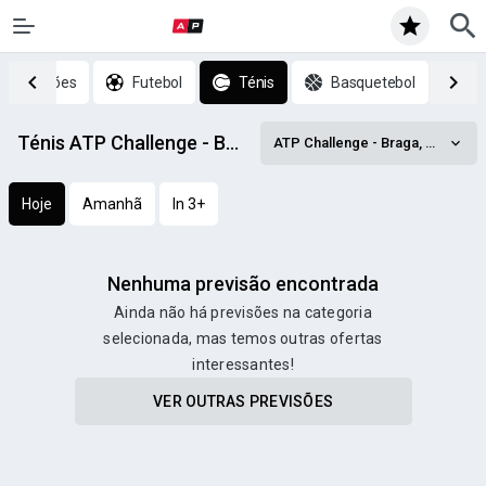
p previsões
Futebol
Ténis
Basquetebol
H
Ténis ATP Challenge - Braga, Doubles prognósticos
ATP Challenge - Braga, Doubles
Hoje
Amanhã
In 3+
Nenhuma previsão encontrada
Ainda não há previsões na categoria
selecionada, mas temos outras ofertas
interessantes!
VER OUTRAS PREVISÕES