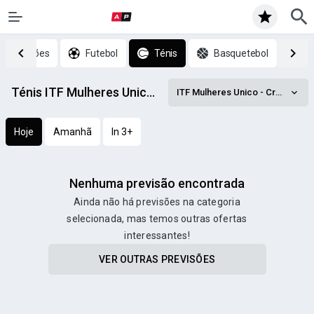
p previsões
Futebol
Ténis
Basquetebol
H
Ténis ITF Mulheres Unico - Croatia prognósticos
ITF Mulheres Unico - Croatia
Hoje
Amanhã
In 3+
Nenhuma previsão encontrada
Ainda não há previsões na categoria
selecionada, mas temos outras ofertas
interessantes!
VER OUTRAS PREVISÕES