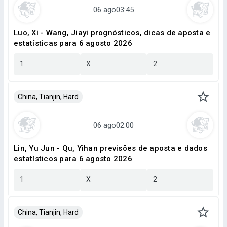
Luo, Xi - Wang, Jiayi prognósticos, dicas de aposta e
estatísticas para 6 agosto 2026
1
X
2
China, Tianjin, Hard
Lin, Yu Jun - Qu, Yihan previsões de aposta e dados
estatísticos para 6 agosto 2026
1
X
2
China, Tianjin, Hard