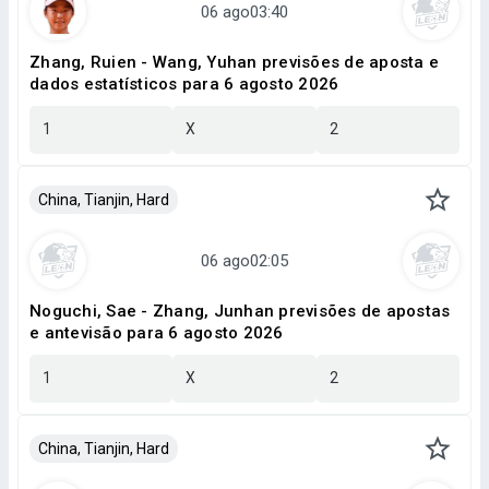
Zhang, Ruien - Wang, Yuhan previsões de aposta e
dados estatísticos para 6 agosto 2026
1
X
2
China, Tianjin, Hard
Noguchi, Sae - Zhang, Junhan previsões de apostas
e antevisão para 6 agosto 2026
1
X
2
China, Tianjin, Hard