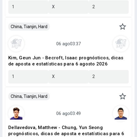
1
X
2
China, Tianjin, Hard
Kim, Geun Jun - Becroft, Isaac prognósticos, dicas
de aposta e estatísticas para 6 agosto 2026
1
X
2
China, Tianjin, Hard
Dellavedova, Matthew - Chung, Yun Seong
prognósticos, dicas de aposta e estatísticas para 6