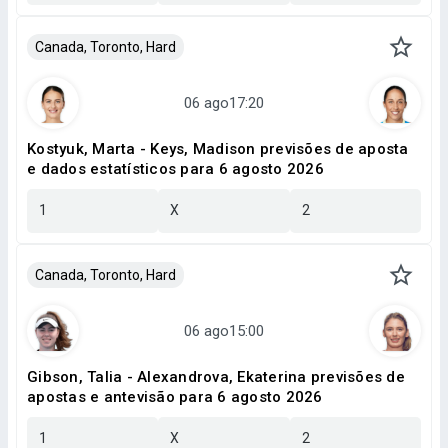
Canada, Toronto, Hard
Kostyuk, Marta - Keys, Madison previsões de aposta
e dados estatísticos para 6 agosto 2026
1
X
2
Canada, Toronto, Hard
Gibson, Talia - Alexandrova, Ekaterina previsões de
apostas e antevisão para 6 agosto 2026
1
X
2