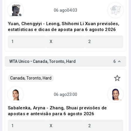
Yuan, Chengyiyi - Leong, Shihomi Li Xuan previsões,
estatísticas e dicas de aposta para 6 agosto 2026
1
X
2
WTA Unico • Canada, Toronto, Hard
6
Canada, Toronto, Hard
Sabalenka, Aryna - Zhang, Shuai previsões de
apostas e antevisão para 6 agosto 2026
1
X
2