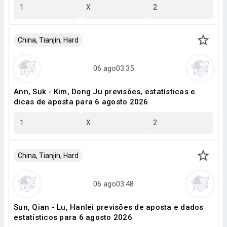
1
X
2
China, Tianjin, Hard
Ann, Suk - Kim, Dong Ju previsões, estatísticas e
dicas de aposta para 6 agosto 2026
1
X
2
China, Tianjin, Hard
Sun, Qian - Lu, Hanlei previsões de aposta e dados
estatísticos para 6 agosto 2026