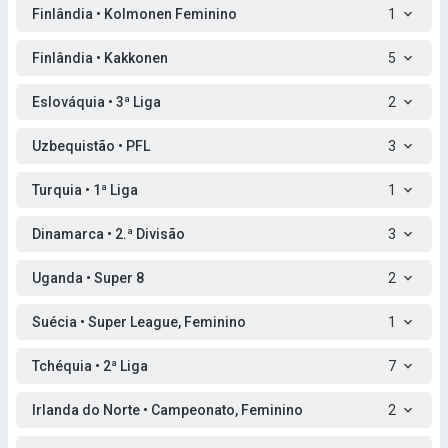
Finlândia • Kolmonen Feminino
1
Finlândia • Kakkonen
5
Eslováquia • 3ª Liga
2
Uzbequistão • PFL
3
Turquia • 1ª Liga
1
Dinamarca • 2.ª Divisão
3
Uganda • Super 8
2
Suécia • Super League, Feminino
1
Tchéquia • 2ª Liga
7
Irlanda do Norte • Campeonato, Feminino
2