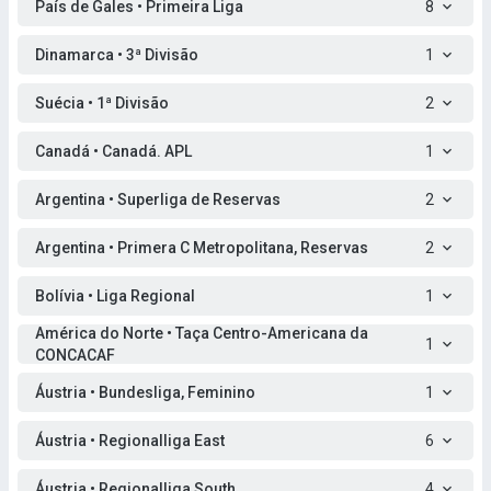
País de Gales • Primeira Liga
8
Dinamarca • 3ª Divisão
1
Suécia • 1ª Divisão
2
Canadá • Canadá. APL
1
Argentina • Superliga de Reservas
2
Argentina • Primera C Metropolitana, Reservas
2
Bolívia • Liga Regional
1
América do Norte • Taça Centro-Americana da
1
CONCACAF
Áustria • Bundesliga, Feminino
1
Áustria • Regionalliga East
6
Áustria • Regionalliga South
4