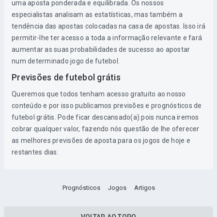
uma aposta ponderada e equilibrada. Os nossos
especialistas analisam as estatísticas, mas também a
tendência das apostas colocadas na casa de apostas. Isso irá
permitir-lhe ter acesso a toda a informação relevante e fará
aumentar as suas probabilidades de sucesso ao apostar
num determinado jogo de futebol.
Previsões de futebol grátis
Queremos que todos tenham acesso gratuito ao nosso
conteúdo e por isso publicamos previsões e prognósticos de
futebol grátis. Pode ficar descansado(a) pois nunca iremos
cobrar qualquer valor, fazendo nós questão de lhe oferecer
as melhores previsões de aposta para os jogos de hoje e
restantes dias.
Prognósticos
Jogos
Artigos