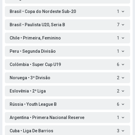
Brasil • Copa do Nordeste Sub-20
1
Brasil • Paulista U20, Seria B
7
Chile • Primeira, Feminino
1
Peru • Segunda Divisão
1
Colômbia • Super Cup U19
6
Noruega • 3ª Divisão
2
Eslovênia • 2ª Liga
2
Rússia • Youth League B
6
Argentina • Primera Nacional Reserve
1
Cuba • Liga De Barrios
3