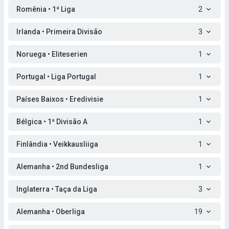
Romênia • 1ª Liga
2
Irlanda • Primeira Divisão
3
Noruega • Eliteserien
1
Portugal • Liga Portugal
1
Países Baixos • Eredivisie
1
Bélgica • 1ª Divisão A
1
Finlândia • Veikkausliiga
1
Alemanha • 2nd Bundesliga
1
Inglaterra • Taça da Liga
3
Alemanha • Oberliga
19