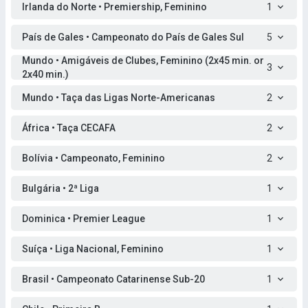
Irlanda do Norte • Premiership, Feminino
1
País de Gales • Campeonato do País de Gales Sul
5
Mundo • Amigáveis de Clubes, Feminino (2x45 min. or
3
2x40 min.)
Mundo • Taça das Ligas Norte-Americanas
2
África • Taça CECAFA
2
Bolívia • Campeonato, Feminino
2
Bulgária • 2ª Liga
1
Dominica • Premier League
1
Suíça • Liga Nacional, Feminino
1
Brasil • Campeonato Catarinense Sub-20
1