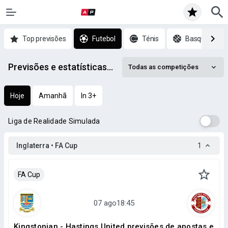
Top previsões
Futebol
Ténis
Basquetebol
Previsões e estatísticas de Futebol mais recentes
Todas as competições
Hoje
Amanhã
In 3+
Liga de Realidade Simulada
Inglaterra • FA Cup
1
FA Cup
Kingstonian - Hastings United previsões de apostas e