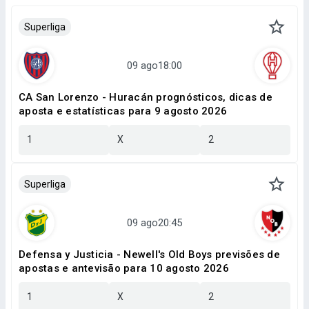
Superliga
CA San Lorenzo - Huracán prognósticos, dicas de
aposta e estatísticas para 9 agosto 2026
1
X
2
Superliga
Defensa y Justicia - Newell's Old Boys previsões de
apostas e antevisão para 10 agosto 2026
1
X
2