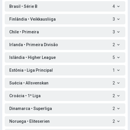
Brasil • Série B
4
Finlândia • Veikkausliiga
3
Chile • Primeira
3
Irlanda • Primeira Divisão
2
Islândia • Higher League
5
Estônia • Liga Principal
1
Suécia • Allsvenskan
2
Croácia • 1ª Liga
2
Dinamarca • Superliga
2
Noruega • Eliteserien
2