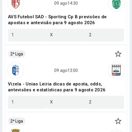
AVS Futebol SAD - Sporting Cp B previsões de
apostas e antevisão para 9 agosto 2026
1
X
2
2ª Liga
Vizela - Uniao Leiria dicas de aposta, odds,
antevisões e estatísticas para 9 agosto 2026
1
X
2
2ª Liga