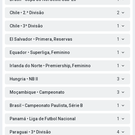
Chile • 2.ª Divisão
2
Chile • 3ª Divisão
1
El Salvador • Primera, Reservas
1
Equador • Superliga, Feminino
1
Irlanda do Norte • Premiership, Feminino
1
Hungria • NB II
3
Moçambique • Campeonato
3
Brasil • Campeonato Paulista, Série B
1
Panamá • Liga de Futbol Nacional
1
Paraguai • 3ª Divisão
4