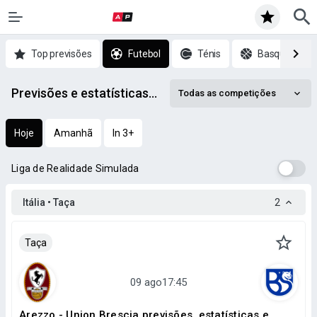
Top previsões
Futebol
Ténis
Basquetebol
Previsões e estatísticas de Futebol mais recentes
Todas as competições
Hoje
Amanhã
In 3+
Liga de Realidade Simulada
Itália • Taça
2
Taça
Arezzo - Union Brescia previsões, estatísticas e