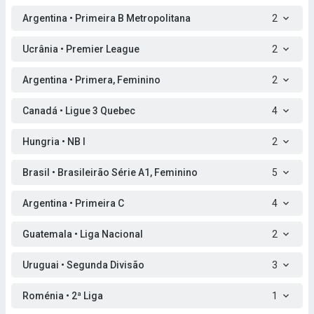
Argentina • Primeira B Metropolitana
2
Ucrânia • Premier League
2
Argentina • Primera, Feminino
2
Canadá • Ligue 3 Quebec
4
Hungria • NB I
2
Brasil • Brasileirão Série A1, Feminino
5
Argentina • Primeira C
4
Guatemala • Liga Nacional
2
Uruguai • Segunda Divisão
3
Roménia • 2ª Liga
1