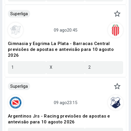
Superliga
Gimnasia y Esgrima La Plata - Barracas Central
previsões de apostas e antevisão para 10 agosto
2026
1
X
2
Superliga
Argentinos Jrs - Racing previsões de apostas e
antevisão para 10 agosto 2026