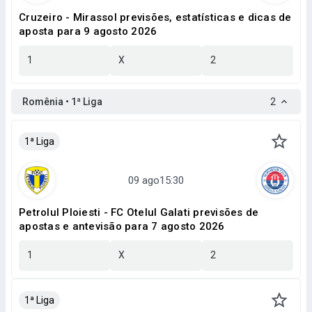
Cruzeiro - Mirassol previsões, estatísticas e dicas de
aposta para 9 agosto 2026
1
X
2
Romênia • 1ª Liga
2
1ª Liga
Petrolul Ploiesti - FC Otelul Galati previsões de
apostas e antevisão para 7 agosto 2026
1
X
2
1ª Liga