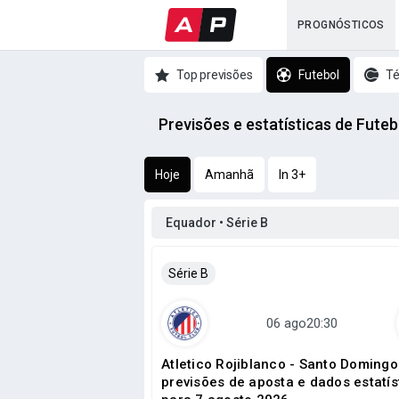
PROGNÓSTICOS
Top previsões
Futebol
Té
Previsões e estatísticas de Fute
Hoje
Amanhã
In 3+
Equador • Série B
Série B
Atletico Rojiblanco - Santo Domingo
previsões de aposta e dados estatís