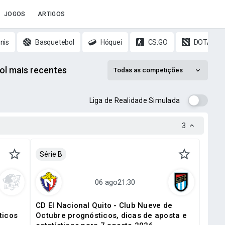
JOGOS
ARTIGOS
nis
Basquetebol
Hóquei
CS:GO
DOTA 2
bol mais recentes
Todas as competições
Liga de Realidade Simulada
3
Série B
CD El Nacional Quito - Club Nueve de
ticos
Octubre prognósticos, dicas de aposta e