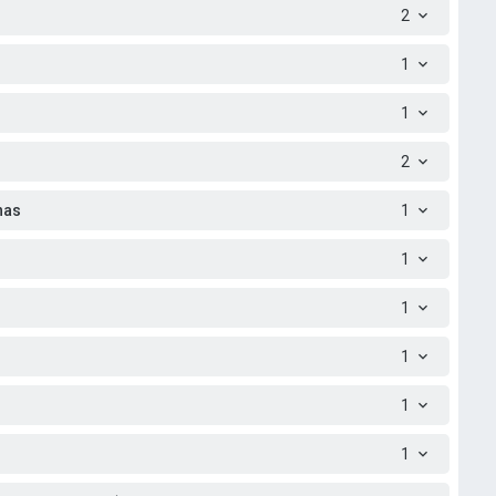
2
1
1
2
nas
1
1
1
1
1
1