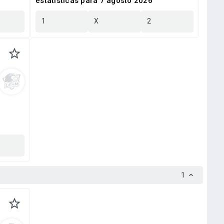
estatísticas para 7 agosto 2026
1
X
2
1