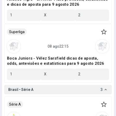
e dicas de aposta para 9 agosto 2026
1
X
2
Superliga
Boca Juniors - Vélez Sarsfield dicas de aposta,
odds, antevisões e estatísticas para 9 agosto 2026
1
X
2
Brasil • Série A
3
Série A