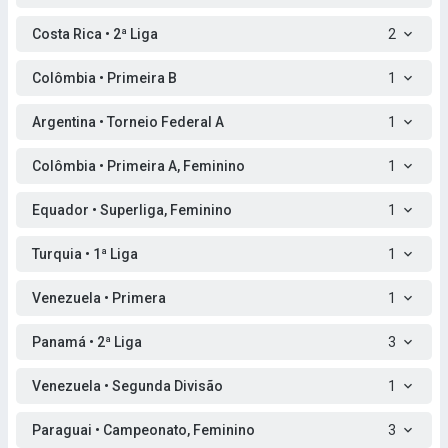
Costa Rica • 2ª Liga
2
Colômbia • Primeira B
1
Argentina • Torneio Federal A
1
Colômbia • Primeira A, Feminino
1
Equador • Superliga, Feminino
1
Turquia • 1ª Liga
1
Venezuela • Primera
1
Panamá • 2ª Liga
3
Venezuela • Segunda Divisão
1
Paraguai • Campeonato, Feminino
3