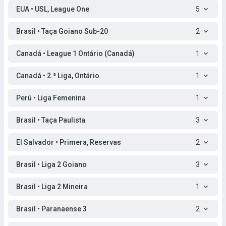
EUA • USL, League One
5
Brasil • Taça Goiano Sub-20
2
Canadá • League 1 Ontário (Canadá)
1
Canadá • 2.ª Liga, Ontário
1
Perú • Liga Femenina
1
Brasil • Taça Paulista
3
El Salvador • Primera, Reservas
2
Brasil • Liga 2 Goiano
3
Brasil • Liga 2 Mineira
1
Brasil • Paranaense 3
2