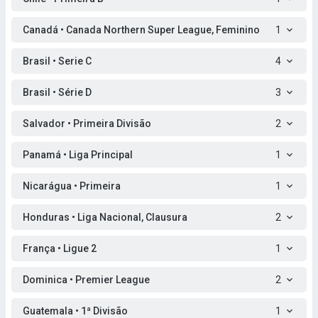
Canadá • Canada Northern Super League, Feminino
1
Brasil • Serie C
4
Brasil • Série D
3
Salvador • Primeira Divisão
2
Panamá • Liga Principal
1
Nicarágua • Primeira
1
Honduras • Liga Nacional, Clausura
2
França • Ligue 2
1
Dominica • Premier League
2
Guatemala • 1ª Divisão
1