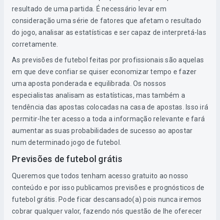
resultado de uma partida. É necessário levar em
consideração uma série de fatores que afetam o resultado
do jogo, analisar as estatísticas e ser capaz de interpretá-las
corretamente.
As previsões de futebol feitas por profissionais são aquelas
em que deve confiar se quiser economizar tempo e fazer
uma aposta ponderada e equilibrada. Os nossos
especialistas analisam as estatísticas, mas também a
tendência das apostas colocadas na casa de apostas. Isso irá
permitir-lhe ter acesso a toda a informação relevante e fará
aumentar as suas probabilidades de sucesso ao apostar
num determinado jogo de futebol.
Previsões de futebol grátis
Queremos que todos tenham acesso gratuito ao nosso
conteúdo e por isso publicamos previsões e prognósticos de
futebol grátis. Pode ficar descansado(a) pois nunca iremos
cobrar qualquer valor, fazendo nós questão de lhe oferecer