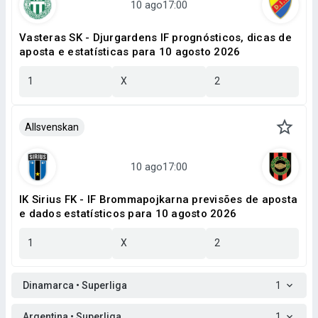
Vasteras SK - Djurgardens IF prognósticos, dicas de
aposta e estatísticas para 10 agosto 2026
1
X
2
Allsvenskan
IK Sirius FK - IF Brommapojkarna previsões de aposta
e dados estatísticos para 10 agosto 2026
1
X
2
Dinamarca • Superliga
1
Argentina • Superliga
1