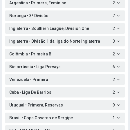
Argentina • Primera, Feminino
2
Noruega • 3ª Divisão
7
Inglaterra • Southern League, Division One
2
Inglaterra • Divisão 1 da liga do Norte Inglaterra
3
Colômbia • Primeira B
2
Bielorrússia • Liga Pervaya
6
Venezuela • Primera
2
Cuba • Liga De Barrios
2
Uruguai • Primera, Reservas
9
Brasil • Copa Governo de Sergipe
1