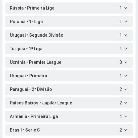
Rússia • Primeira Liga
1
Polônia • 1ª Liga
1
Uruguai • Segunda Divisão
1
Turquia • 1ª Liga
1
Ucrânia • Premier League
3
Uruguai • Primeira
1
Paraguai • 2ª Divisão
2
Países Baixos • Jupiler League
2
Armênia • Primeira Liga
4
Brasil • Serie C
2