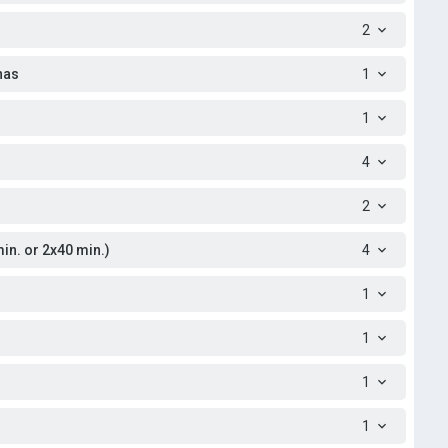
2
nas
1
1
4
2
in. or 2x40 min.)
4
1
1
1
1