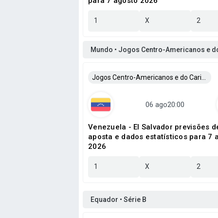
para 7 agosto 2026
1
X
2
Mundo • Jogos Centro-Americanos e do
Jogos Centro-Americanos e do Caribe, Feminino
Venezuela - El Salvador previsões d
aposta e dados estatísticos para 7 
2026
1
X
2
Equador • Série B