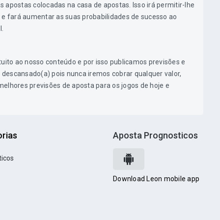
 apostas colocadas na casa de apostas. Isso irá permitir-lhe
e e fará aumentar as suas probabilidades de sucesso ao
l.
ito ao nosso conteúdo e por isso publicamos previsões e
ar descansado(a) pois nunca iremos cobrar qualquer valor,
melhores previsões de aposta para os jogos de hoje e
rias
Aposta Prognosticos
ticos
Download Leon mobile app