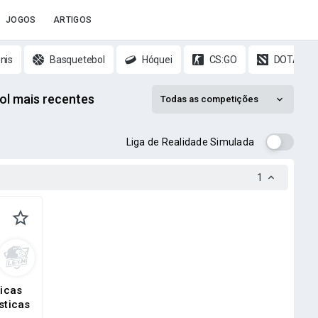
JOGOS
ARTIGOS
nis
Basquetebol
Hóquei
CS:GO
DOTA 2
bol mais recentes
Todas as competições
Liga de Realidade Simulada
1
dicas
sticas