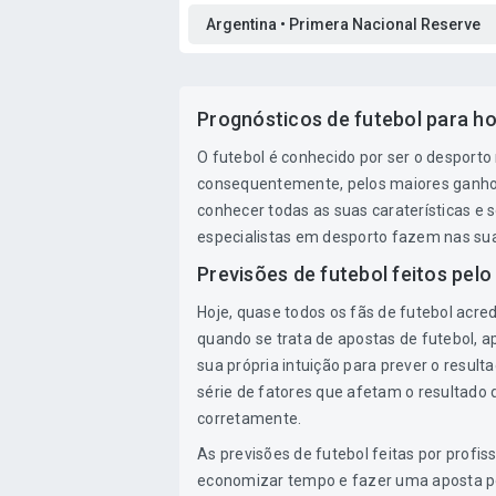
Argentina • Primera Nacional Reserve
Prognósticos de futebol para ho
O futebol é conhecido por ser o desporto 
consequentemente, pelos maiores ganhos
conhecer todas as suas caraterísticas e 
especialistas em desporto fazem nas sua
Previsões de futebol feitos pel
Hoje, quase todos os fãs de futebol acre
quando se trata de apostas de futebol, a
sua própria intuição para prever o resul
série de fatores que afetam o resultado do
corretamente.
As previsões de futebol feitas por profis
economizar tempo e fazer uma aposta pon