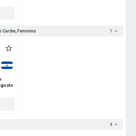
 Caribe, Feminino
1
e
agosto
4