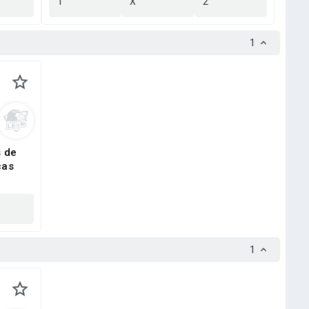
1
X
2
1
s de
cas
1