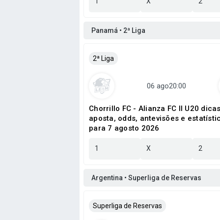
1
X
2
Panamá • 2ª Liga
2ª Liga
Chorrillo FC - Alianza FC II U20 dica
aposta, odds, antevisões e estatísti
para 7 agosto 2026
1
X
2
Argentina • Superliga de Reservas
Superliga de Reservas