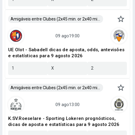
Amigáveis entre Clubes (2x45 min. or 2x40 min.)
UE Olot - Sabadell dicas de aposta, odds, antevisões
e estatísticas para 9 agosto 2026
1
X
2
Amigáveis entre Clubes (2x45 min. or 2x40 min.)
K.SV.Roeselare - Sporting Lokeren prognósticos,
dicas de aposta e estatísticas para 9 agosto 2026