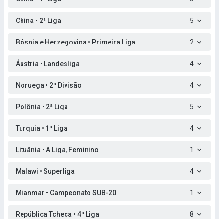
China • 2ª Liga
5
Bósnia e Herzegovina • Primeira Liga
2
Áustria • Landesliga
4
Noruega • 2ª Divisão
4
Polônia • 2ª Liga
5
Turquia • 1ª Liga
4
Lituânia • A Liga, Feminino
1
Malawi • Superliga
4
Mianmar • Campeonato SUB-20
1
República Tcheca • 4ª Liga
8