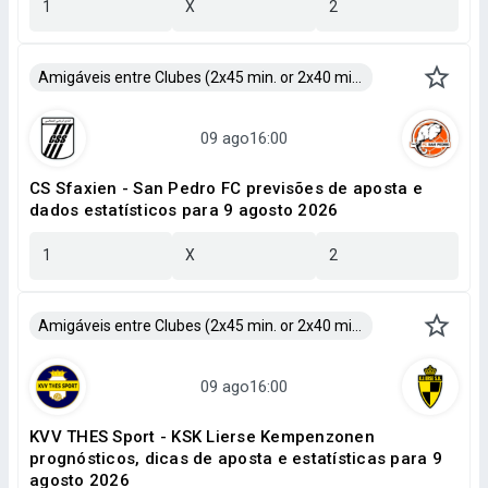
1
X
2
Amigáveis entre Clubes (2x45 min. or 2x40 min.)
CS Sfaxien - San Pedro FC previsões de aposta e
dados estatísticos para 9 agosto 2026
1
X
2
Amigáveis entre Clubes (2x45 min. or 2x40 min.)
KVV THES Sport - KSK Lierse Kempenzonen
prognósticos, dicas de aposta e estatísticas para 9
agosto 2026