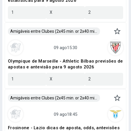
estatísticas para 9 agosto 2026
1
X
2
Amigáveis entre Clubes (2x45 min. or 2x40 min.)
Olympique de Marseille - Athletic Bilbao previsões de
apostas e antevisão para 9 agosto 2026
1
X
2
Amigáveis entre Clubes (2x45 min. or 2x40 min.)
Frosinone - Lazio dicas de aposta, odds, antevisões