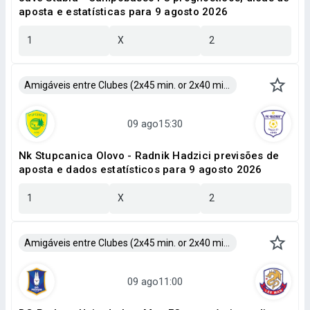
aposta e estatísticas para 9 agosto 2026
1
X
2
Amigáveis entre Clubes (2x45 min. or 2x40 min.)
Nk Stupcanica Olovo - Radnik Hadzici previsões de
aposta e dados estatísticos para 9 agosto 2026
1
X
2
Amigáveis entre Clubes (2x45 min. or 2x40 min.)