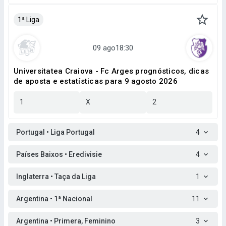
1ª Liga
Universitatea Craiova - Fc Arges prognósticos, dicas
de aposta e estatísticas para 9 agosto 2026
1
X
2
Portugal • Liga Portugal
4
Países Baixos • Eredivisie
4
Inglaterra • Taça da Liga
1
Argentina • 1ª Nacional
11
Argentina • Primera, Feminino
3