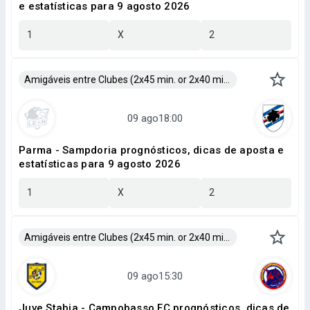
e estatísticas para 9 agosto 2026
1
X
2
Amigáveis entre Clubes (2x45 min. or 2x40 min.)
Parma - Sampdoria prognósticos, dicas de aposta e
estatísticas para 9 agosto 2026
1
X
2
Amigáveis entre Clubes (2x45 min. or 2x40 min.)
Juve Stabia - Campobasso FC prognósticos, dicas de