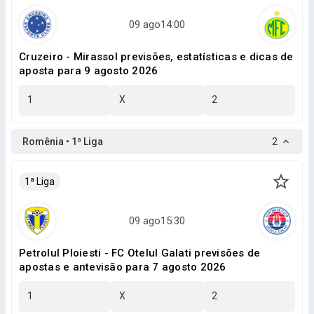
Cruzeiro - Mirassol previsões, estatísticas e dicas de
aposta para 9 agosto 2026
1
X
2
Romênia • 1ª Liga
2
1ª Liga
Petrolul Ploiesti - FC Otelul Galati previsões de
apostas e antevisão para 7 agosto 2026
1
X
2