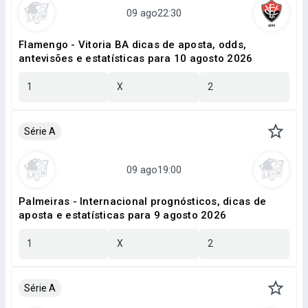
Flamengo - Vitoria BA dicas de aposta, odds,
antevisões e estatísticas para 10 agosto 2026
1
X
2
Série A
Palmeiras - Internacional prognósticos, dicas de
aposta e estatísticas para 9 agosto 2026
1
X
2
Série A